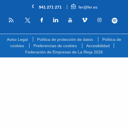
941 271 271
fer@fer.es
RSS
Facebook
Linkedin
Youtube
Vimeo
Instagram
Spotify
Twitter
Aviso Legal
Política de protección de datos
Política de
cookies
Preferencias de cookies
Accesibilidad
Federación de Empresas de La Rioja 2026