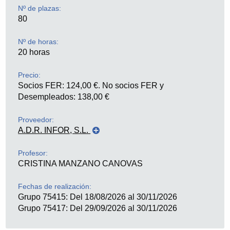
Nº de plazas:
80
Nº de horas:
20 horas
Precio:
Socios FER: 124,00 €. No socios FER y
Desempleados: 138,00 €
Proveedor:
A.D.R. INFOR, S.L.
ADR Infor S.L.
, nombre comercial ADR Formación,
es una empresa con sede en Logroño dedicada a la
Profesor:
formación y al desarrollo de aplicaciones
CRISTINA MANZANO CANOVAS
informáticas. Fundada en 1998, desarrolla su primer
proyecto de teleformación en el año 2000, y desde
Fechas de realización:
ese año viene desarrollando proyectos de
Grupo 75415: Del 18/08/2026 al 30/11/2026
formación a través de Internet para sus clientes
Grupo 75417: Del 29/09/2026 al 30/11/2026
utilizando una plataforma de teleformación de
desarrollo y diseño propios.