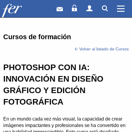
Correo web
Acceso Socios
Acceso Usuar
Mostrar
Ver 
Cursos de formación
Volver al listado de Cursos
PHOTOSHOP CON IA:
INNOVACIÓN EN DISEÑO
GRÁFICO Y EDICIÓN
FOTOGRÁFICA
En un mundo cada vez más visual, la capacidad de crear
imágenes impactantes y profesionales se ha convertido en
una habilidad imprescindible. Este curso está diseñado