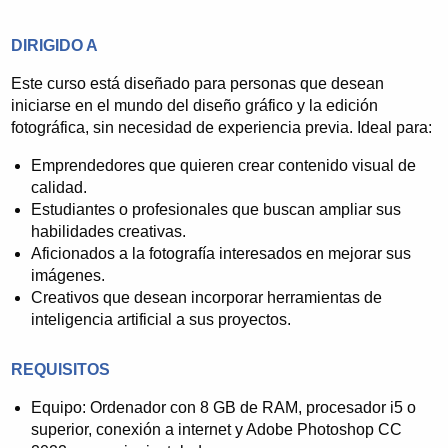
En el campo de la formación a través de Internet es
DIRIGIDO A
pionera y lleva años gestionando la oferta formativa
de la F.E.R (Federación de Empresarios de La
Este curso está diseñado para personas que desean
Rioja) en esta materia. Cuenta en su cartera de
iniciarse en el mundo del diseño gráfico y la edición
clientes con Ayuntamientos, Administraciones,
fotográfica, sin necesidad de experiencia previa. Ideal para:
Consultoras de Formación, Organizaciones
Emprendedores que quieren crear contenido visual de
empresariales, empresas privadas, etc.
calidad.
Esta experiencia ha generado un sistema de trabajo
Estudiantes o profesionales que buscan ampliar sus
eficaz que viene acompañado por unos excelentes
habilidades creativas.
resultados en las valoraciones de los alumnos.
Aficionados a la fotografía interesados en mejorar sus
imágenes.
Creativos que desean incorporar herramientas de
inteligencia artificial a sus proyectos.
REQUISITOS
Equipo: Ordenador con 8 GB de RAM, procesador i5 o
superior, conexión a internet y Adobe Photoshop CC