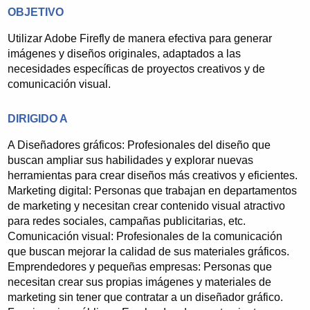
ese año viene desarrollando proyectos de
OBJETIVO
formación a través de Internet para sus clientes
utilizando una plataforma de teleformación de
Utilizar Adobe Firefly de manera efectiva para generar
desarrollo y diseño propios.
imágenes y diseños originales, adaptados a las
necesidades específicas de proyectos creativos y de
En el campo de la formación a través de Internet es
comunicación visual.
pionera y lleva años gestionando la oferta formativa
de la F.E.R (Federación de Empresarios de La
DIRIGIDO A
Rioja) en esta materia. Cuenta en su cartera de
clientes con Ayuntamientos, Administraciones,
A Diseñadores gráficos: Profesionales del diseño que
Consultoras de Formación, Organizaciones
buscan ampliar sus habilidades y explorar nuevas
empresariales, empresas privadas, etc.
herramientas para crear diseños más creativos y eficientes.
Marketing digital: Personas que trabajan en departamentos
Esta experiencia ha generado un sistema de trabajo
de marketing y necesitan crear contenido visual atractivo
eficaz que viene acompañado por unos excelentes
para redes sociales, campañas publicitarias, etc.
resultados en las valoraciones de los alumnos.
Comunicación visual: Profesionales de la comunicación
que buscan mejorar la calidad de sus materiales gráficos.
Emprendedores y pequeñas empresas: Personas que
necesitan crear sus propias imágenes y materiales de
marketing sin tener que contratar a un diseñador gráfico.