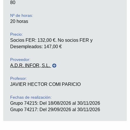
80
Nº de horas:
20 horas
Precio:
Socios FER: 132,00 €. No socios FER y
Desempleados: 147,00 €
Proveedor:
A.D.R. INFOR, S.L.
Profesor:
JAVIER HECTOR COMI PARICIO
Fechas de realización:
ADR Infor S.L.
, nombre comercial ADR Formación,
Grupo 74215: Del 18/08/2026 al 30/11/2026
es una empresa con sede en Logroño dedicada a la
Grupo 74217: Del 29/09/2026 al 30/11/2026
formación y al desarrollo de aplicaciones
informáticas. Fundada en 1998, desarrolla su primer
proyecto de teleformación en el año 2000, y desde