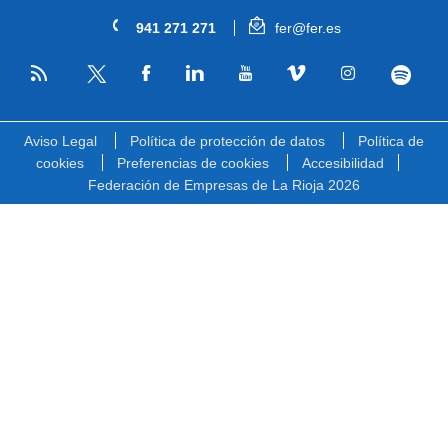
941 271 271
fer@fer.es
RSS
Facebook
Linkedin
Youtube
Vimeo
Instagram
Spotify
Twitter
Aviso Legal
Política de protección de datos
Política de
cookies
Preferencias de cookies
Accesibilidad
Federación de Empresas de La Rioja 2026