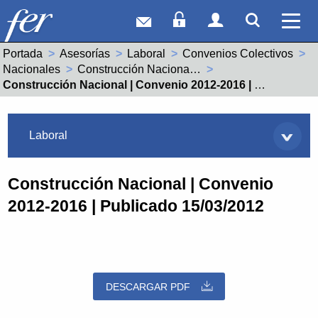
Correo web
Acceso Socios
Acceso Usuar
Mostrar
Ver 
Portada
Asesorías
Laboral
Convenios Colectivos
Nacionales
Construcción Nacional (99005585011900)
Actual:
Construcción Nacional | Convenio 2012-2016 | Publicado 15/03/2012
Asesorías
Laboral
Construcción Nacional | Convenio
2012-2016 | Publicado 15/03/2012
DESCARGAR PDF