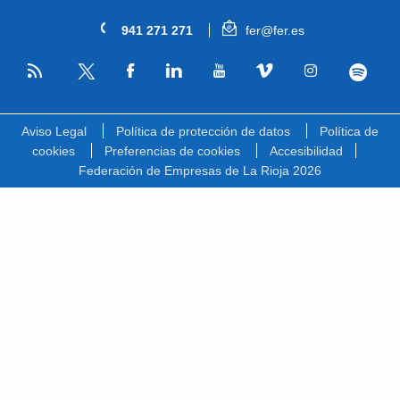
941 271 271
fer@fer.es
RSS
Facebook
Linkedin
Youtube
Vimeo
Instagram
Spotify
Twitter
Aviso Legal
Política de protección de datos
Política de
cookies
Preferencias de cookies
Accesibilidad
Federación de Empresas de La Rioja 2026