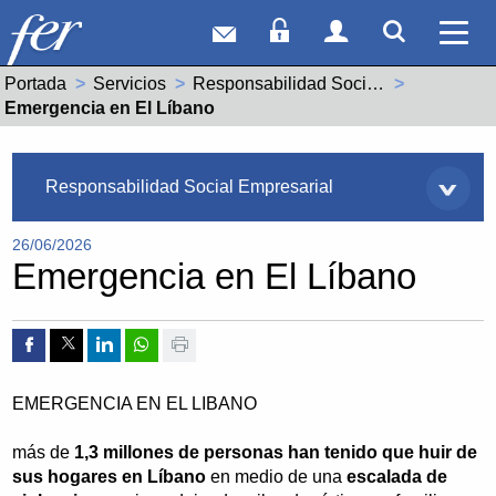
Correo web
Acceso Socios
Acceso Usuar
Mostrar
Ver 
Portada
Servicios
Responsabilidad Social Empresarial
Actual:
Emergencia en El Líbano
Servicios
Responsabilidad Social Empresarial
26/06/2026
Emergencia en El Líbano
Compartir por Facebook
Compartir por Twitter
Compartir por Linkedin
Compartir por whatsapp
Imprimir
EMERGENCIA EN EL LIBANO
más de
1,3 millones de personas han tenido que huir de
sus hogares en Líbano
en medio de una
escalada de