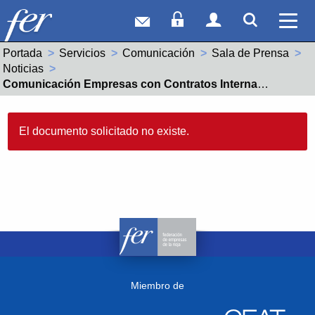
Correo web
Acceso Socios
Acceso Usuar
Mostrar
Ver 
Portada
Servicios
Comunicación
Sala de Prensa
Noticias
Actual:
Comunicación Empresas con Contratos Internacionales
El documento solicitado no existe.
Miembro de