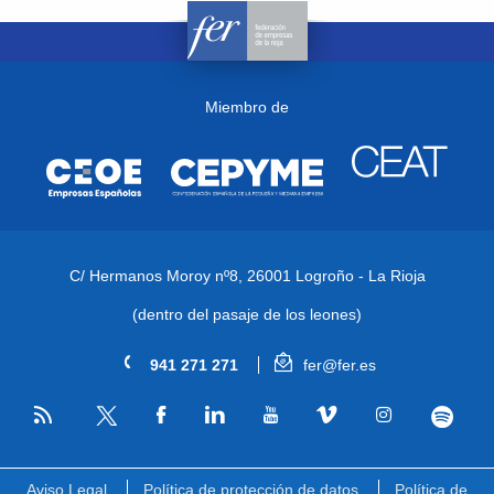
Miembro de
C/ Hermanos Moroy nº8,
26001 Logroño - La Rioja
(dentro del pasaje de los leones)
941 271 271
fer@fer.es
RSS
Facebook
Linkedin
Youtube
Vimeo
Instagram
Spotify
Twitter
Aviso Legal
Política de protección de datos
Política de