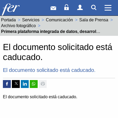
Correo web
Acceso Socios
Acceso Usuar
Mostrar
Ver 
Portada
Servicios
Comunicación
Sala de Prensa
Archivo fotográfico
Actual:
Primera plataforma integrada de datos, desarrollada por JIG Digital, junto a 5 empresas vitivinícolas
El documento solicitado está
caducado.
El documento solicitado está caducado.
Compartir por Facebook
Compartir por Twitter
Compartir por Linkedin
Compartir por whatsapp
Imprimir
El documento solicitado está caducado.