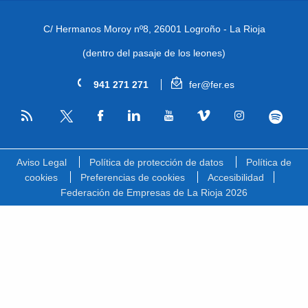
C/ Hermanos Moroy nº8,
26001 Logroño - La Rioja
(dentro del pasaje de los leones)
941 271 271
fer@fer.es
RSS
Facebook
Linkedin
Youtube
Vimeo
Instagram
Spotify
Twitter
Aviso Legal
Política de protección de datos
Política de
cookies
Preferencias de cookies
Accesibilidad
Federación de Empresas de La Rioja 2026