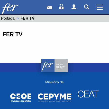
Correo web
Acceso Socios
Acceso Usuar
Mostrar
Ver 
Portada
Actual:
FER TV
FER TV
Miembro de