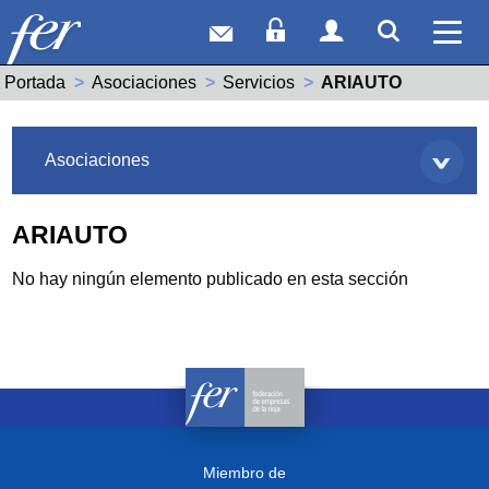
Correo web
Acceso Socios
Acceso Usuar
Mostrar
Ver 
Portada
Asociaciones
Servicios
Actual:
ARIAUTO
Asociaciones
Asociaciones
ARIAUTO
No hay ningún elemento publicado en esta sección
Miembro de