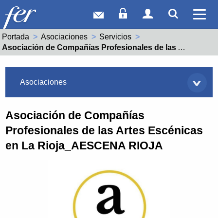
Correo web
Acceso Socios
Acceso Usuar
Mostrar
Ver 
Portada
Asociaciones
Servicios
Actual:
Asociación de Compañías Profesionales de las Artes Escénicas en La Rioja_AESCENA RIOJA
Asociaciones
Asociaciones
Asociación de Compañías
Profesionales de las Artes Escénicas
en La Rioja_AESCENA RIOJA