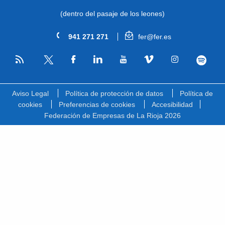
(dentro del pasaje de los leones)
941 271 271
fer@fer.es
RSS
Facebook
Linkedin
Youtube
Vimeo
Instagram
Spotify
Twitter
Aviso Legal
Política de protección de datos
Política de
cookies
Preferencias de cookies
Accesibilidad
Federación de Empresas de La Rioja 2026