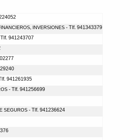
1224052
- Tlf. 941343379
INANCIEROS, INVERSIONES
 Tlf. 941243707
2
202277
229240
Tlf. 941261935
- Tlf. 941256699
ROS
- Tlf. 941236624
DE SEGUROS
5376