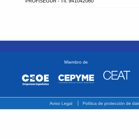
- Tlf. 941042060
PROFISEGUR
Miembro de
Aviso Legal
Política de protección de dat