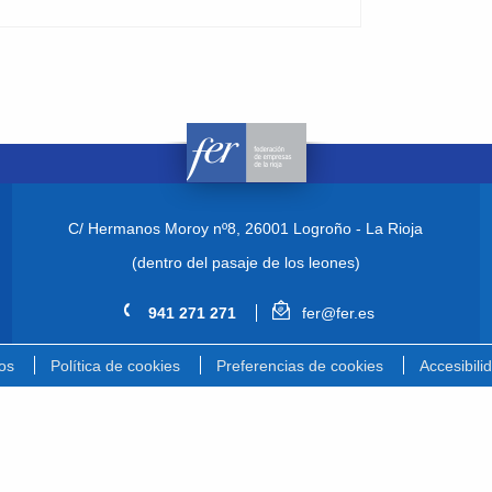
C/ Hermanos Moroy nº8,
26001 Logroño - La Rioja
(dentro del pasaje de los leones)
941 271 271
fer@fer.es
os
Política de cookies
Preferencias de cookies
Accesibili