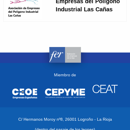
Empresas del Polígono
Industrial Las Cañas
Miembro de
C/ Hermanos Moroy nº8,
26001 Logroño - La Rioja
(dentro del pasaje de los leones)