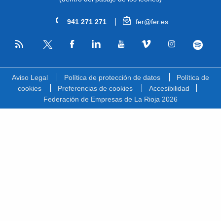
941 271 271
fer@fer.es
RSS
Facebook
Linkedin
Youtube
Vimeo
Instagram
Spotify
Twitter
Aviso Legal
Política de protección de datos
Política de
cookies
Preferencias de cookies
Accesibilidad
Federación de Empresas de La Rioja 2026