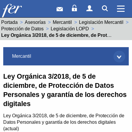
Correo web
Acceso Socios
Acceso Usuar
Mostrar
Ver 
Portada
Asesorías
Mercantil
Legislación Mercantil
Protección de Datos
Legislación LOPD
Actual:
Ley Orgánica 3/2018, de 5 de diciembre, de Protección de Datos Personales y garantía de los derechos digitales
Asesorías
Mercantil
Ley Orgánica 3/2018, de 5 de
diciembre, de Protección de Datos
Personales y garantía de los derechos
digitales
Ley Orgánica 3/2018, de 5 de diciembre, de Protección de
Datos Personales y garantía de los derechos digitales
(actual)