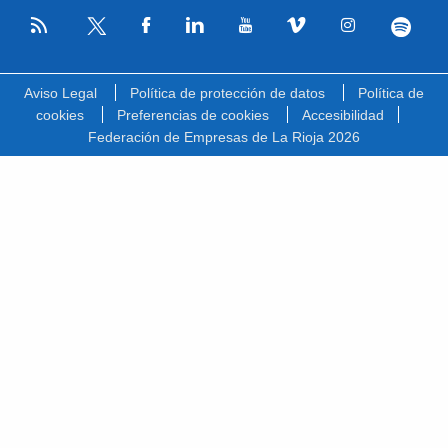
RSS
Facebook
Linkedin
Youtube
Vimeo
Instagram
Spotify
Twitter
Aviso Legal
Política de protección de datos
Política de
cookies
Preferencias de cookies
Accesibilidad
Federación de Empresas de La Rioja 2026