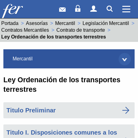
Correo web
Acceso Socios
Acceso Usuar
Mostrar
Ver 
Portada
Asesorías
Mercantil
Legislación Mercantil
Contratos Mercantiles
Contrato de transporte
Actual:
Ley Ordenación de los transportes terrestres
Asesorías
Mercantil
Ley Ordenación de los transportes
terrestres
Titulo Preliminar
Titulo I. Disposiciones comunes a los