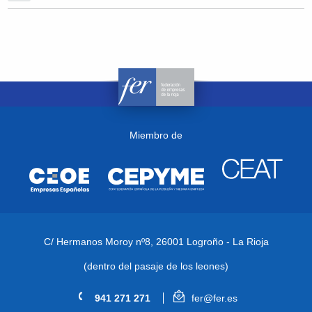
Miembro de
C/ Hermanos Moroy nº8,
26001 Logroño - La Rioja
(dentro del pasaje de los leones)
941 271 271
fer@fer.es