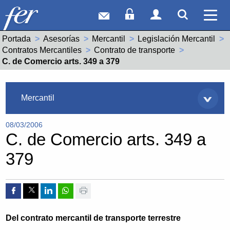
Correo web
Acceso Socios
Acceso Usuar
Mostrar
Ver 
Portada
Asesorías
Mercantil
Legislación Mercantil
Contratos Mercantiles
Contrato de transporte
Actual:
C. de Comercio arts. 349 a 379
Asesorías
Mercantil
08/03/2006
C. de Comercio arts. 349 a
379
Compartir por Facebook
Compartir por Twitter
Compartir por Linkedin
Compartir por whatsapp
Imprimir
Del contrato mercantil de transporte terrestre