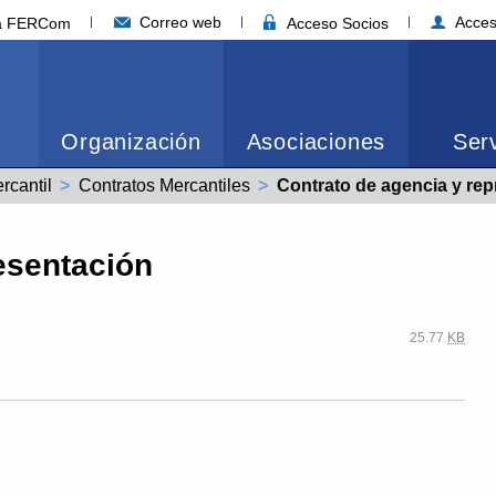
Correo web
Acces
ia FERCom
Acceso Socios
Organización
Asociaciones
Serv
rcantil
Contratos Mercantiles
Actual:
Contrato de agencia y re
esentación
25.77
KB