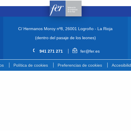
C/ Hermanos Moroy nº8,
26001 Logroño - La Rioja
(dentro del pasaje de los leones)
941 271 271
fer@fer.es
os
Política de cookies
Preferencias de cookies
Accesibili