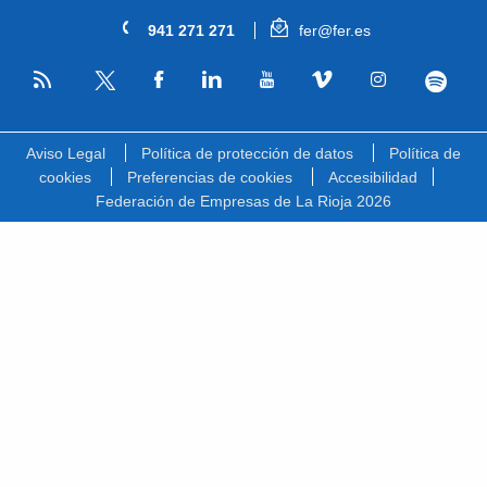
941 271 271
fer@fer.es
RSS
Facebook
Linkedin
Youtube
Vimeo
Instagram
Spotify
Twitter
Aviso Legal
Política de protección de datos
Política de
cookies
Preferencias de cookies
Accesibilidad
Federación de Empresas de La Rioja 2026