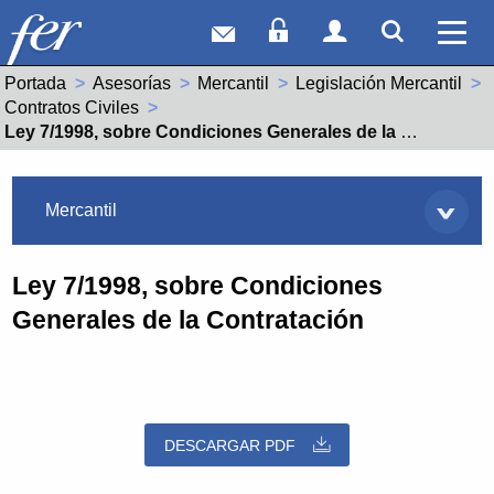
Correo web
Acceso Socios
Acceso Usuar
Mostrar
Ver 
Portada
Asesorías
Mercantil
Legislación Mercantil
Contratos Civiles
Actual:
Ley 7/1998, sobre Condiciones Generales de la Contratación
Asesorías
Mercantil
Ley 7/1998, sobre Condiciones
Generales de la Contratación
DESCARGAR PDF