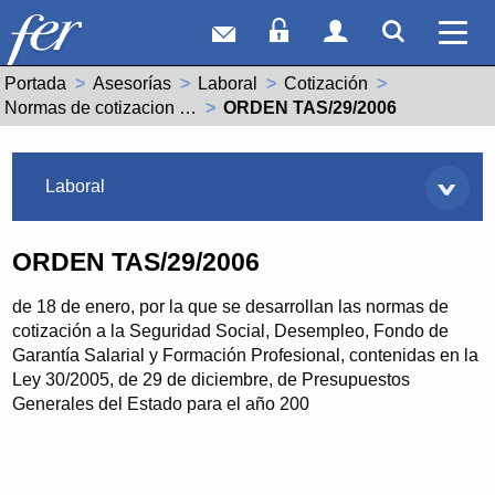
Correo web
Acceso Socios
Acceso Usuar
Mostrar
Ver 
Portada
Asesorías
Laboral
Cotización
Normas de cotizacion anteriores
Actual:
ORDEN TAS/29/2006
Asesorías
Laboral
ORDEN TAS/29/2006
de 18 de enero, por la que se desarrollan las normas de
cotización a la Seguridad Social, Desempleo, Fondo de
Garantía Salarial y Formación Profesional, contenidas en la
Ley 30/2005, de 29 de diciembre, de Presupuestos
Generales del Estado para el año 200