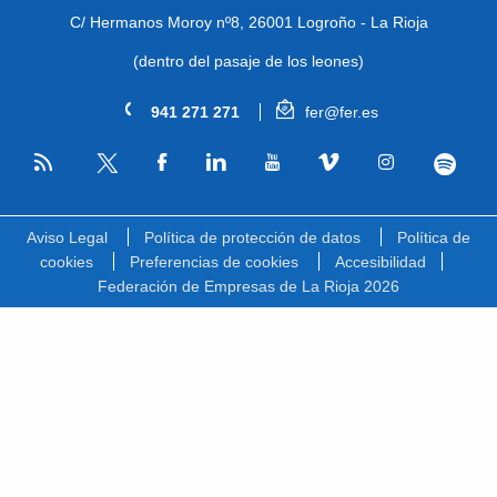
C/ Hermanos Moroy nº8,
26001 Logroño - La Rioja
(dentro del pasaje de los leones)
941 271 271
fer@fer.es
RSS
Facebook
Linkedin
Youtube
Vimeo
Instagram
Spotify
Twitter
Aviso Legal
Política de protección de datos
Política de
cookies
Preferencias de cookies
Accesibilidad
Federación de Empresas de La Rioja 2026