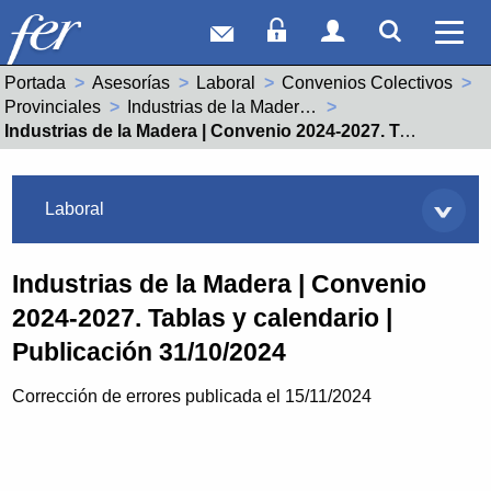
Correo web
Acceso Socios
Acceso Usuar
Mostrar
Ver 
Portada
Asesorías
Laboral
Convenios Colectivos
Provinciales
Industrias de la Madera (26000255011981)
Actual:
Industrias de la Madera | Convenio 2024-2027. Tablas y calendario | Publicación 31/10/2024
Asesorías
Laboral
Industrias de la Madera | Convenio
2024-2027. Tablas y calendario |
Publicación 31/10/2024
Corrección de errores publicada el 15/11/2024