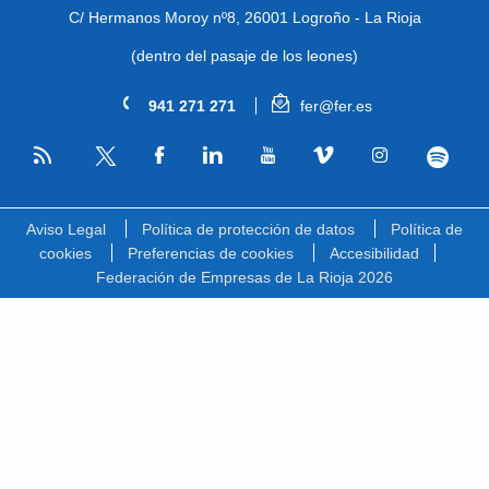
C/ Hermanos Moroy nº8,
26001 Logroño - La Rioja
(dentro del pasaje de los leones)
941 271 271
fer@fer.es
RSS
Facebook
Linkedin
Youtube
Vimeo
Instagram
Spotify
Twitter
Aviso Legal
Política de protección de datos
Política de
cookies
Preferencias de cookies
Accesibilidad
Federación de Empresas de La Rioja 2026