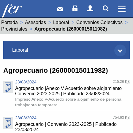
Correo web
Acceso Socios
Acceso Usuar
Mostrar
Ver 
Portada
Asesorías
Laboral
Convenios Colectivos
Provinciales
Actual:
Agropecuario (26000015011982)
Asesorías
Laboral
Agropecuario (26000015011982)
23/08/2024
215.26
KB
Agropecuario |Anexo V Acuerdo sobre alojamiento
Convenio 2023-2025 | Publicado 23/08/2024
Impreso Anexo V-Acuerdo sobre alojamiento de persona
trabajadora temporera
23/08/2024
754.63
KB
Agropecuario | Convenio 2023-2025 | Publicado
23/08/2024