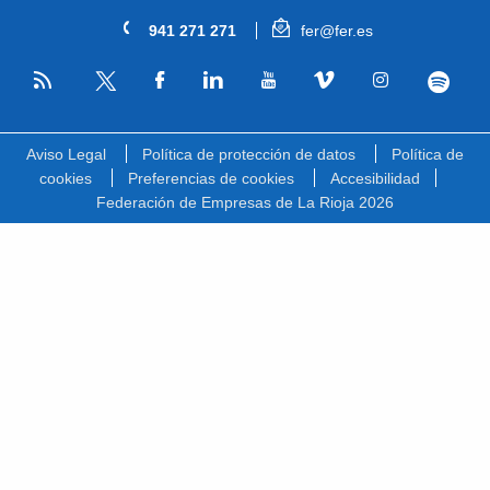
941 271 271
fer@fer.es
RSS
Facebook
Linkedin
Youtube
Vimeo
Instagram
Spotify
Twitter
Aviso Legal
Política de protección de datos
Política de
cookies
Preferencias de cookies
Accesibilidad
Federación de Empresas de La Rioja 2026