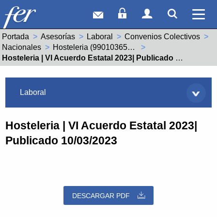
Correo web
Acceso Socios
Acceso Usuar
Mostrar
Ver 
Portada
Asesorías
Laboral
Convenios Colectivos
Nacionales
Hosteleria (99010365011900)
Actual:
Hosteleria | VI Acuerdo Estatal 2023| Publicado 10/03/2023
Asesorías
Laboral
Hosteleria | VI Acuerdo Estatal 2023|
Publicado 10/03/2023
DESCARGAR PDF