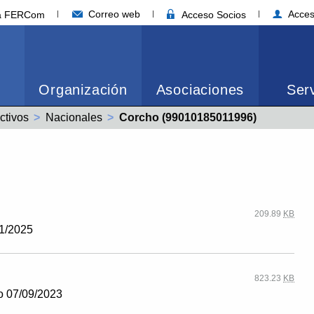
Correo web
Acces
ia FERCom
Acceso Socios
Organización
Asociaciones
Serv
ctivos
Nacionales
Actual:
Corcho (99010185011996)
209.89
KB
11/2025
823.23
KB
o 07/09/2023