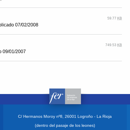
59.77
KB
blicado 07/02/2008
749.53
KB
o 09/01/2007
C/ Hermanos Moroy nº8,
26001 Logroño - La Rioja
(dentro del pasaje de los leones)