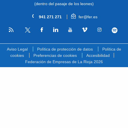
(dentro del pasaje de los leones)
941 271 271
fer@fer.es
RSS
Facebook
Linkedin
Youtube
Vimeo
Instagram
Spotify
Twitter
Aviso Legal
Política de protección de datos
Política de
cookies
Preferencias de cookies
Accesibilidad
Federación de Empresas de La Rioja 2026