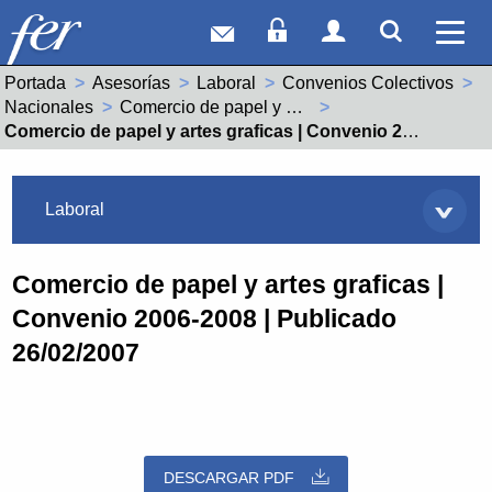
Correo web
Acceso Socios
Acceso Usuar
Mostrar
Ver 
Portada
Asesorías
Laboral
Convenios Colectivos
Nacionales
Comercio de papel y artes graficas (99001105011981)
Actual:
Comercio de papel y artes graficas | Convenio 2006-2008 | Publicado 26/02/2007
Asesorías
Laboral
Comercio de papel y artes graficas |
Convenio 2006-2008 | Publicado
26/02/2007
DESCARGAR PDF