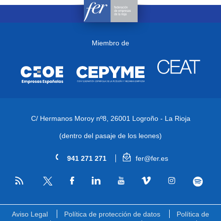
Miembro de
C/ Hermanos Moroy nº8,
26001 Logroño - La Rioja
(dentro del pasaje de los leones)
941 271 271
fer@fer.es
RSS
Facebook
Linkedin
Youtube
Vimeo
Instagram
Spotify
Twitter
Aviso Legal
Política de protección de datos
Política de