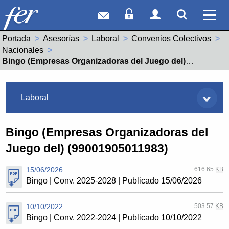
Correo web
Acceso Socios
Acceso Usuar
Mostrar
Ver 
Portada
Asesorías
Laboral
Convenios Colectivos
Nacionales
Actual:
Bingo (Empresas Organizadoras del Juego del) (99001905011983)
Asesorías
Laboral
Bingo (Empresas Organizadoras del
Juego del) (99001905011983)
15/06/2026
616.65
KB
Bingo | Conv. 2025-2028 | Publicado 15/06/2026
10/10/2022
503.57
KB
Bingo | Conv. 2022-2024 | Publicado 10/10/2022