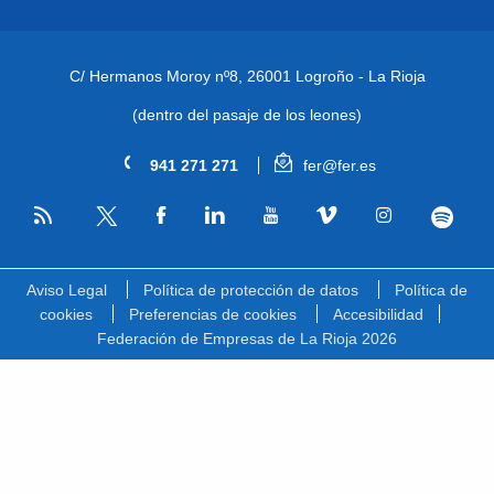
C/ Hermanos Moroy nº8,
26001 Logroño - La Rioja
(dentro del pasaje de los leones)
941 271 271
fer@fer.es
RSS
Facebook
Linkedin
Youtube
Vimeo
Instagram
Spotify
Twitter
Aviso Legal
Política de protección de datos
Política de
cookies
Preferencias de cookies
Accesibilidad
Federación de Empresas de La Rioja 2026