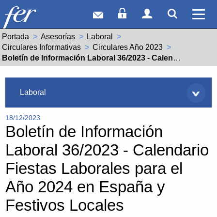
Correo web
Acceso Socios
Acceso Usuar
Mostrar
Ver 
Portada
Asesorías
Laboral
Circulares Informativas
Circulares Año 2023
Actual:
Boletín de Información Laboral 36/2023 - Calendario Fiestas Laborales para el Año 2024 en España y Festivos Locales
Asesorías
Laboral
18/12/2023
Boletín de Información
Laboral 36/2023 - Calendario
Fiestas Laborales para el
Año 2024 en España y
Festivos Locales