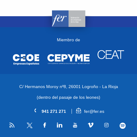
Miembro de
C/ Hermanos Moroy nº8,
26001 Logroño - La Rioja
(dentro del pasaje de los leones)
941 271 271
fer@fer.es
RSS
Facebook
Linkedin
Youtube
Vimeo
Instagram
Spotify