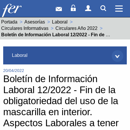
Correo web
Acceso Socios
Acceso Usuar
Mostrar
Ver 
Portada
Asesorías
Laboral
Circulares Informativas
Circulares Año 2022
Actual:
Boletín de Información Laboral 12/2022 - Fin de la obligatoriedad del uso de la mascarilla en interior. Aspectos Laborales a tener en Cuenta
Asesorías
Laboral
20/04/2022
Boletín de Información
Laboral 12/2022 - Fin de la
obligatoriedad del uso de la
mascarilla en interior.
Aspectos Laborales a tener