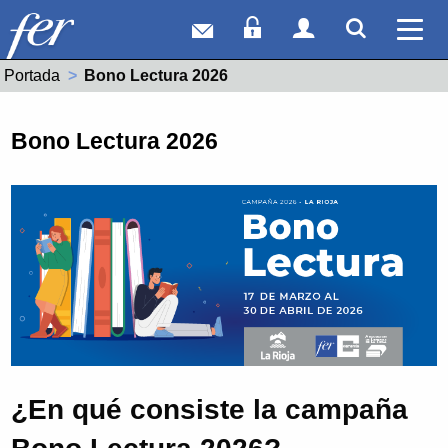
Correo web
Acceso Socios
Acceso Usuar
Mostrar
Ver 
Portada
Actual:
Bono Lectura 2026
Bono Lectura 2026
¿En qué consiste la campaña