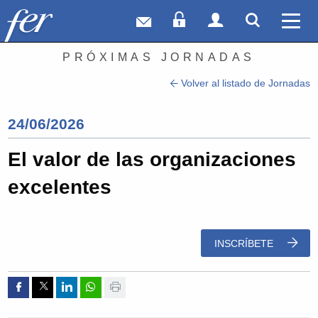
Correo web
Acceso Socios
Acceso Usuar
Mostrar
Ver 
PRÓXIMAS JORNADAS
Volver al listado de Jornadas
24/06/2026
El valor de las organizaciones
excelentes
INSCRÍBETE
Compartir por Facebook
Compartir por Twitter
Compartir por Linkedin
Compartir por whatsapp
Imprimir