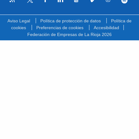
Facebook
Linkedin
Youtube
Vimeo
Instagram
Spotify
Twitter
Aviso Legal
Política de protección de datos
Política de
cookies
Preferencias de cookies
Accesibilidad
Federación de Empresas de La Rioja 2026