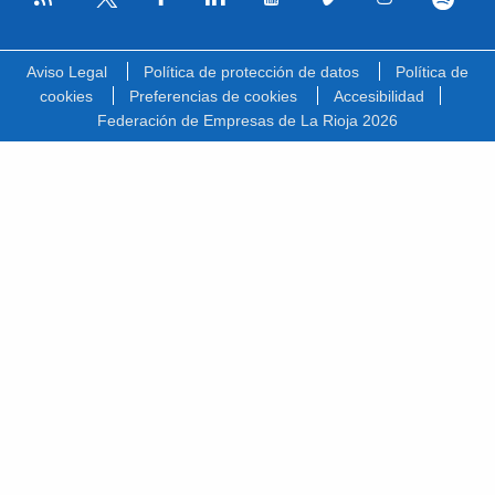
Facebook
Linkedin
Youtube
Vimeo
Instagram
Spotify
Twitter
Aviso Legal
Política de protección de datos
Política de
cookies
Preferencias de cookies
Accesibilidad
Federación de Empresas de La Rioja 2026