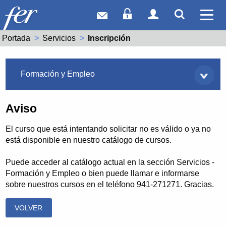
Correo web
Acceso Socios
Acceso Usuar
Mostrar
Ver 
Portada
Servicios
Actual:
Inscripción
Servicios
Formación y Empleo
Aviso
El curso que está intentando solicitar no es válido o ya no
está disponible en nuestro catálogo de cursos.
Puede acceder al catálogo actual en la sección Servicios -
Formación y Empleo o bien puede llamar e informarse
sobre nuestros cursos en el teléfono 941-271271. Gracias.
VOLVER