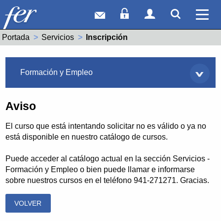
Correo web
Acceso Socios
Acceso Usuar
Mostrar
Ver 
Portada
Servicios
Actual:
Inscripción
Servicios
Formación y Empleo
Aviso
El curso que está intentando solicitar no es válido o ya no
está disponible en nuestro catálogo de cursos.
Puede acceder al catálogo actual en la sección Servicios -
Formación y Empleo o bien puede llamar e informarse
sobre nuestros cursos en el teléfono 941-271271. Gracias.
VOLVER