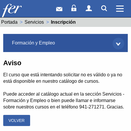
Correo web
Acceso Socios
Acceso Usuar
Mostrar
Ver 
Portada
Servicios
Actual:
Inscripción
Servicios
Formación y Empleo
Aviso
El curso que está intentando solicitar no es válido o ya no
está disponible en nuestro catálogo de cursos.
Puede acceder al catálogo actual en la sección Servicios -
Formación y Empleo o bien puede llamar e informarse
sobre nuestros cursos en el teléfono 941-271271. Gracias.
VOLVER