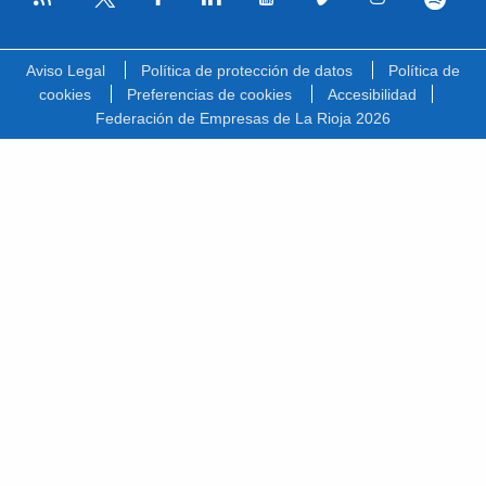
Facebook
Linkedin
Youtube
Vimeo
Instagram
Spotify
Twitter
Aviso Legal
Política de protección de datos
Política de
cookies
Preferencias de cookies
Accesibilidad
Federación de Empresas de La Rioja 2026