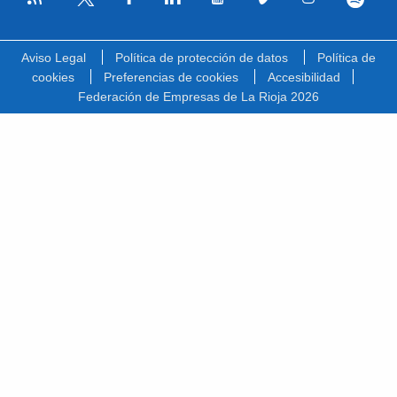
Facebook
Linkedin
Youtube
Vimeo
Instagram
Spotify
Twitter
Aviso Legal
Política de protección de datos
Política de
cookies
Preferencias de cookies
Accesibilidad
Federación de Empresas de La Rioja 2026