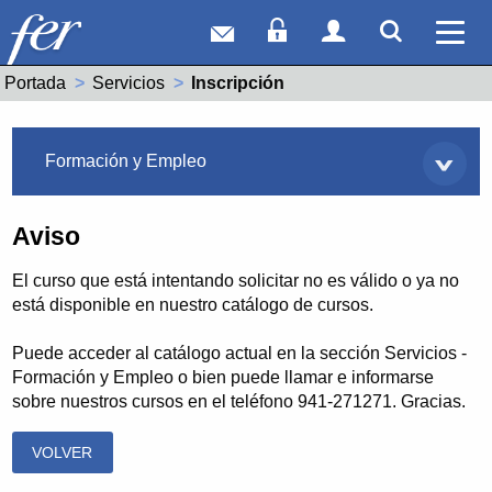
Correo web
Acceso Socios
Acceso Usuar
Mostrar
Ver 
Portada
Servicios
Actual:
Inscripción
Servicios
Formación y Empleo
Aviso
El curso que está intentando solicitar no es válido o ya no
está disponible en nuestro catálogo de cursos.
Puede acceder al catálogo actual en la sección Servicios -
Formación y Empleo o bien puede llamar e informarse
sobre nuestros cursos en el teléfono 941-271271. Gracias.
VOLVER