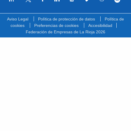
Facebook
Linkedin
Youtube
Vimeo
Instagram
Spotify
Twitter
Aviso Legal
Política de protección de datos
Política de
cookies
Preferencias de cookies
Accesibilidad
Federación de Empresas de La Rioja 2026