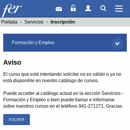
Correo web
Acceso Socios
Acceso Usuar
Mostrar
Ver 
Portada
Servicios
Actual:
Inscripción
Servicios
Formación y Empleo
Aviso
El curso que está intentando solicitar no es válido o ya no
está disponible en nuestro catálogo de cursos.
Puede acceder al catálogo actual en la sección Servicios -
Formación y Empleo o bien puede llamar e informarse
sobre nuestros cursos en el teléfono 941-271271. Gracias.
VOLVER