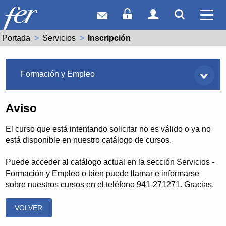
Correo web
Acceso Socios
Acceso Usuar
Mostrar
Ver 
Portada
Servicios
Actual:
Inscripción
Servicios
Formación y Empleo
Aviso
El curso que está intentando solicitar no es válido o ya no
está disponible en nuestro catálogo de cursos.
Puede acceder al catálogo actual en la sección Servicios -
Formación y Empleo o bien puede llamar e informarse
sobre nuestros cursos en el teléfono 941-271271. Gracias.
VOLVER