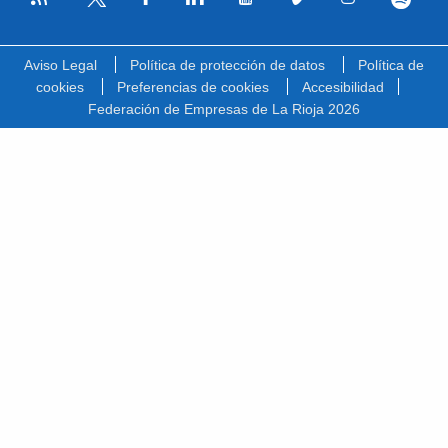
Facebook
Linkedin
Youtube
Vimeo
Instagram
Spotify
Twitter
Aviso Legal
Política de protección de datos
Política de
cookies
Preferencias de cookies
Accesibilidad
Federación de Empresas de La Rioja 2026