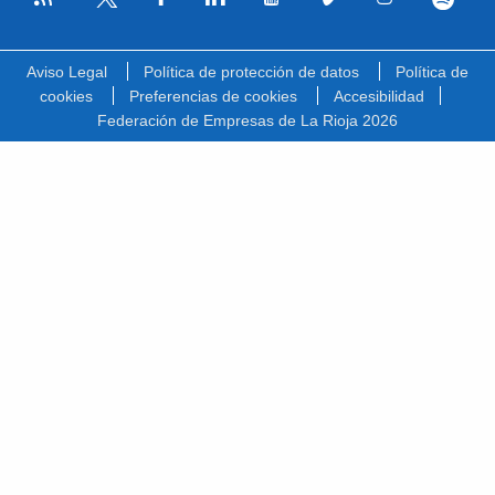
Facebook
Linkedin
Youtube
Vimeo
Instagram
Spotify
Twitter
Aviso Legal
Política de protección de datos
Política de
cookies
Preferencias de cookies
Accesibilidad
Federación de Empresas de La Rioja 2026