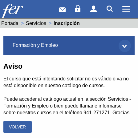
Correo web
Acceso Socios
Acceso Usuar
Mostrar
Ver 
Portada
Servicios
Actual:
Inscripción
Servicios
Formación y Empleo
Aviso
El curso que está intentando solicitar no es válido o ya no
está disponible en nuestro catálogo de cursos.
Puede acceder al catálogo actual en la sección Servicios -
Formación y Empleo o bien puede llamar e informarse
sobre nuestros cursos en el teléfono 941-271271. Gracias.
VOLVER