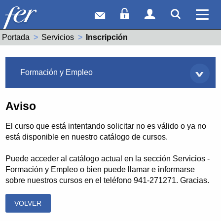
Correo web
Acceso Socios
Acceso Usuar
Mostrar
Ver 
Portada
Servicios
Actual:
Inscripción
Servicios
Formación y Empleo
Aviso
El curso que está intentando solicitar no es válido o ya no
está disponible en nuestro catálogo de cursos.
Puede acceder al catálogo actual en la sección Servicios -
Formación y Empleo o bien puede llamar e informarse
sobre nuestros cursos en el teléfono 941-271271. Gracias.
VOLVER