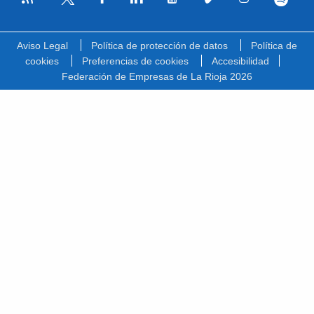
Facebook
Linkedin
Youtube
Vimeo
Instagram
Spotify
Twitter
Aviso Legal
Política de protección de datos
Política de
cookies
Preferencias de cookies
Accesibilidad
Federación de Empresas de La Rioja 2026