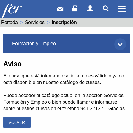
Correo web
Acceso Socios
Acceso Usuar
Mostrar
Ver 
Portada
Servicios
Actual:
Inscripción
Servicios
Formación y Empleo
Aviso
El curso que está intentando solicitar no es válido o ya no
está disponible en nuestro catálogo de cursos.
Puede acceder al catálogo actual en la sección Servicios -
Formación y Empleo o bien puede llamar e informarse
sobre nuestros cursos en el teléfono 941-271271. Gracias.
VOLVER