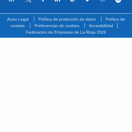
Facebook
Linkedin
Youtube
Vimeo
Instagram
Spotify
Twitter
Aviso Legal
Política de protección de datos
Política de
cookies
Preferencias de cookies
Accesibilidad
Federación de Empresas de La Rioja 2026