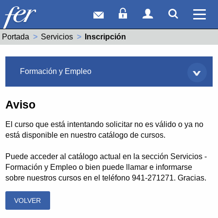
Correo web
Acceso Socios
Acceso Usuar
Mostrar
Ver 
Portada
Servicios
Actual:
Inscripción
Servicios
Formación y Empleo
Aviso
El curso que está intentando solicitar no es válido o ya no
está disponible en nuestro catálogo de cursos.
Puede acceder al catálogo actual en la sección Servicios -
Formación y Empleo o bien puede llamar e informarse
sobre nuestros cursos en el teléfono 941-271271. Gracias.
VOLVER