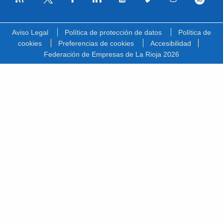
Facebook
Linkedin
Youtube
Vimeo
Instagram
Spotify
Twitter
Aviso Legal
Política de protección de datos
Política de
cookies
Preferencias de cookies
Accesibilidad
Federación de Empresas de La Rioja 2026