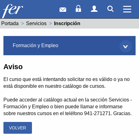
Correo web
Acceso Socios
Acceso Usuar
Mostrar
Ver 
Portada
Servicios
Actual:
Inscripción
Servicios
Formación y Empleo
Aviso
El curso que está intentando solicitar no es válido o ya no
está disponible en nuestro catálogo de cursos.
Puede acceder al catálogo actual en la sección Servicios -
Formación y Empleo o bien puede llamar e informarse
sobre nuestros cursos en el teléfono 941-271271. Gracias.
VOLVER