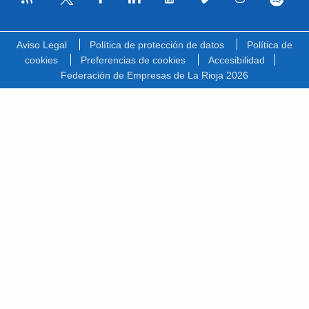
Facebook
Linkedin
Youtube
Vimeo
Instagram
Spotify
Twitter
Aviso Legal
Política de protección de datos
Política de
cookies
Preferencias de cookies
Accesibilidad
Federación de Empresas de La Rioja 2026