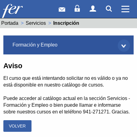
Correo web
Acceso Socios
Acceso Usuar
Mostrar
Ver 
Portada
Servicios
Actual:
Inscripción
Servicios
Formación y Empleo
Aviso
El curso que está intentando solicitar no es válido o ya no
está disponible en nuestro catálogo de cursos.
Puede acceder al catálogo actual en la sección Servicios -
Formación y Empleo o bien puede llamar e informarse
sobre nuestros cursos en el teléfono 941-271271. Gracias.
VOLVER