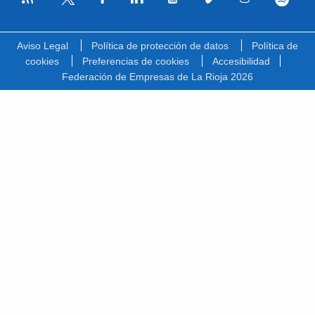
Facebook
Linkedin
Youtube
Vimeo
Instagram
Spotify
Twitter
Aviso Legal
Política de protección de datos
Política de
cookies
Preferencias de cookies
Accesibilidad
Federación de Empresas de La Rioja 2026