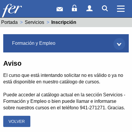
Correo web
Acceso Socios
Acceso Usuar
Mostrar
Ver 
Portada
Servicios
Actual:
Inscripción
Servicios
Formación y Empleo
Aviso
El curso que está intentando solicitar no es válido o ya no
está disponible en nuestro catálogo de cursos.
Puede acceder al catálogo actual en la sección Servicios -
Formación y Empleo o bien puede llamar e informarse
sobre nuestros cursos en el teléfono 941-271271. Gracias.
VOLVER