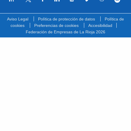
Facebook
Linkedin
Youtube
Vimeo
Instagram
Spotify
Twitter
Aviso Legal
Política de protección de datos
Política de
cookies
Preferencias de cookies
Accesibilidad
Federación de Empresas de La Rioja 2026