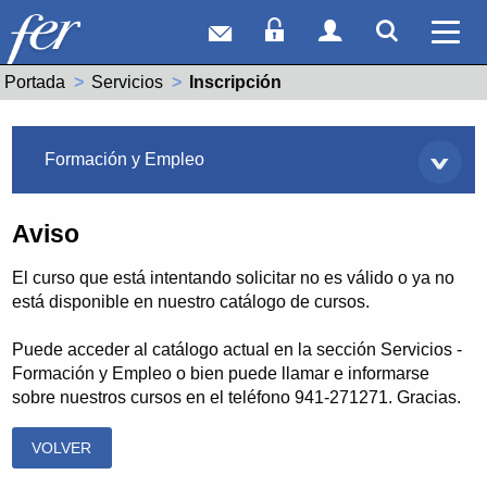
Correo web
Acceso Socios
Acceso Usuar
Mostrar
Ver 
Portada
Servicios
Actual:
Inscripción
Servicios
Formación y Empleo
Aviso
El curso que está intentando solicitar no es válido o ya no
está disponible en nuestro catálogo de cursos.
Puede acceder al catálogo actual en la sección Servicios -
Formación y Empleo o bien puede llamar e informarse
sobre nuestros cursos en el teléfono 941-271271. Gracias.
VOLVER