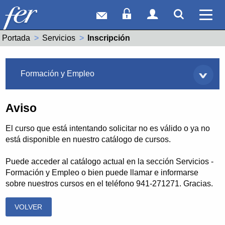
Correo web
Acceso Socios
Acceso Usuar
Mostrar
Ver 
Portada
Servicios
Actual:
Inscripción
Servicios
Formación y Empleo
Aviso
El curso que está intentando solicitar no es válido o ya no
está disponible en nuestro catálogo de cursos.
Puede acceder al catálogo actual en la sección Servicios -
Formación y Empleo o bien puede llamar e informarse
sobre nuestros cursos en el teléfono 941-271271. Gracias.
VOLVER