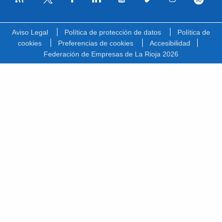
Facebook
Linkedin
Youtube
Vimeo
Instagram
Spotify
Twitter
Aviso Legal
Política de protección de datos
Política de
cookies
Preferencias de cookies
Accesibilidad
Federación de Empresas de La Rioja 2026