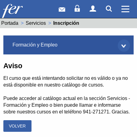
Correo web
Acceso Socios
Acceso Usuar
Mostrar
Ver 
Portada
Servicios
Actual:
Inscripción
Servicios
Formación y Empleo
Aviso
El curso que está intentando solicitar no es válido o ya no
está disponible en nuestro catálogo de cursos.
Puede acceder al catálogo actual en la sección Servicios -
Formación y Empleo o bien puede llamar e informarse
sobre nuestros cursos en el teléfono 941-271271. Gracias.
VOLVER