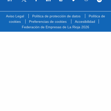
Facebook
Linkedin
Youtube
Vimeo
Instagram
Spotify
Twitter
Aviso Legal
Política de protección de datos
Política de
cookies
Preferencias de cookies
Accesibilidad
Federación de Empresas de La Rioja 2026