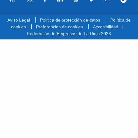
Facebook
Linkedin
Youtube
Vimeo
Instagram
Spotify
Twitter
Aviso Legal
Política de protección de datos
Política de
cookies
Preferencias de cookies
Accesibilidad
Federación de Empresas de La Rioja 2026