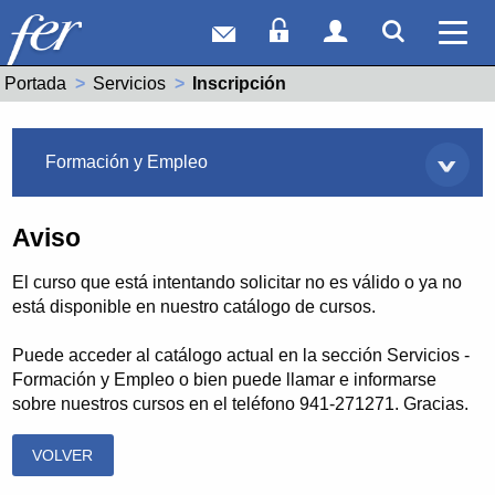
Correo web
Acceso Socios
Acceso Usuar
Mostrar
Ver 
Portada
Servicios
Actual:
Inscripción
Servicios
Formación y Empleo
Aviso
El curso que está intentando solicitar no es válido o ya no
está disponible en nuestro catálogo de cursos.
Puede acceder al catálogo actual en la sección Servicios -
Formación y Empleo o bien puede llamar e informarse
sobre nuestros cursos en el teléfono 941-271271. Gracias.
VOLVER