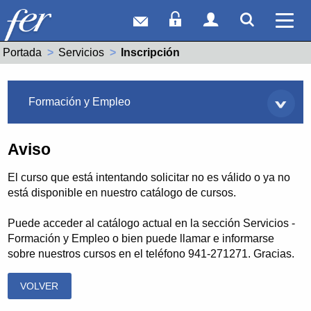
Correo web
Acceso Socios
Acceso Usuar
Mostrar
Ver 
Portada
Servicios
Actual:
Inscripción
Servicios
Formación y Empleo
Aviso
El curso que está intentando solicitar no es válido o ya no
está disponible en nuestro catálogo de cursos.
Puede acceder al catálogo actual en la sección Servicios -
Formación y Empleo o bien puede llamar e informarse
sobre nuestros cursos en el teléfono 941-271271. Gracias.
VOLVER