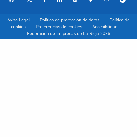
Facebook
Linkedin
Youtube
Vimeo
Instagram
Spotify
Twitter
Aviso Legal
Política de protección de datos
Política de
cookies
Preferencias de cookies
Accesibilidad
Federación de Empresas de La Rioja 2026