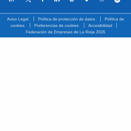
Facebook
Linkedin
Youtube
Vimeo
Instagram
Spotify
Twitter
Aviso Legal
Política de protección de datos
Política de
cookies
Preferencias de cookies
Accesibilidad
Federación de Empresas de La Rioja 2026