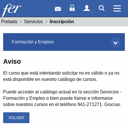
Correo web
Acceso Socios
Acceso Usuar
Mostrar
Ver 
Portada
Servicios
Actual:
Inscripción
Servicios
Formación y Empleo
Aviso
El curso que está intentando solicitar no es válido o ya no
está disponible en nuestro catálogo de cursos.
Puede acceder al catálogo actual en la sección Servicios -
Formación y Empleo o bien puede llamar e informarse
sobre nuestros cursos en el teléfono 941-271271. Gracias.
VOLVER