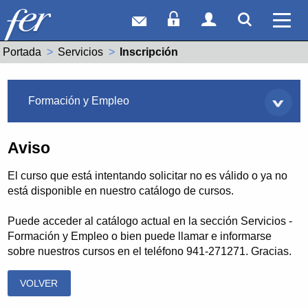
Correo web
Acceso Socios
Acceso Usuar
Mostrar
Ver 
Portada
Servicios
Actual:
Inscripción
Servicios
Formación y Empleo
Aviso
El curso que está intentando solicitar no es válido o ya no
está disponible en nuestro catálogo de cursos.
Puede acceder al catálogo actual en la sección Servicios -
Formación y Empleo o bien puede llamar e informarse
sobre nuestros cursos en el teléfono 941-271271. Gracias.
VOLVER