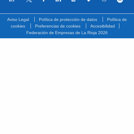
Facebook
Linkedin
Youtube
Vimeo
Instagram
Spotify
Twitter
Aviso Legal
Política de protección de datos
Política de
cookies
Preferencias de cookies
Accesibilidad
Federación de Empresas de La Rioja 2026