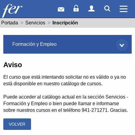
Correo web
Acceso Socios
Acceso Usuar
Mostrar
Ver 
Portada
Servicios
Actual:
Inscripción
Servicios
Formación y Empleo
Aviso
El curso que está intentando solicitar no es válido o ya no
está disponible en nuestro catálogo de cursos.
Puede acceder al catálogo actual en la sección Servicios -
Formación y Empleo o bien puede llamar e informarse
sobre nuestros cursos en el teléfono 941-271271. Gracias.
VOLVER