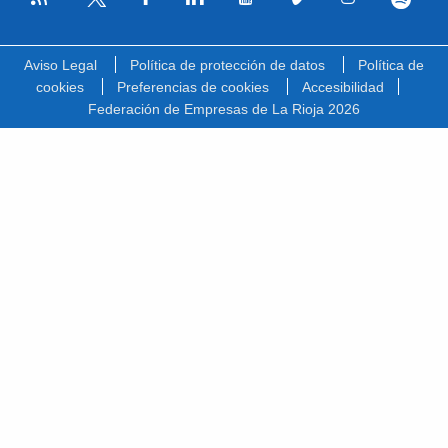
Facebook
Linkedin
Youtube
Vimeo
Instagram
Spotify
Twitter
Aviso Legal
Política de protección de datos
Política de
cookies
Preferencias de cookies
Accesibilidad
Federación de Empresas de La Rioja 2026