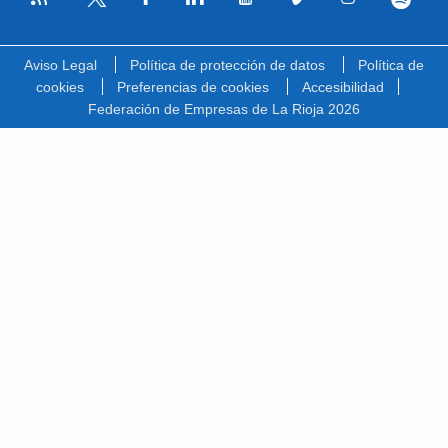
Facebook
Linkedin
Youtube
Vimeo
Instagram
Spotify
Twitter
Aviso Legal
Política de protección de datos
Política de
cookies
Preferencias de cookies
Accesibilidad
Federación de Empresas de La Rioja 2026