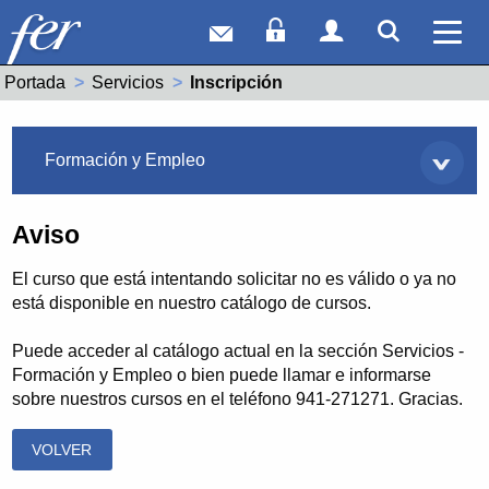
Correo web
Acceso Socios
Acceso Usuar
Mostrar
Ver 
Portada
Servicios
Actual:
Inscripción
Servicios
Formación y Empleo
Aviso
El curso que está intentando solicitar no es válido o ya no
está disponible en nuestro catálogo de cursos.
Puede acceder al catálogo actual en la sección Servicios -
Formación y Empleo o bien puede llamar e informarse
sobre nuestros cursos en el teléfono 941-271271. Gracias.
VOLVER